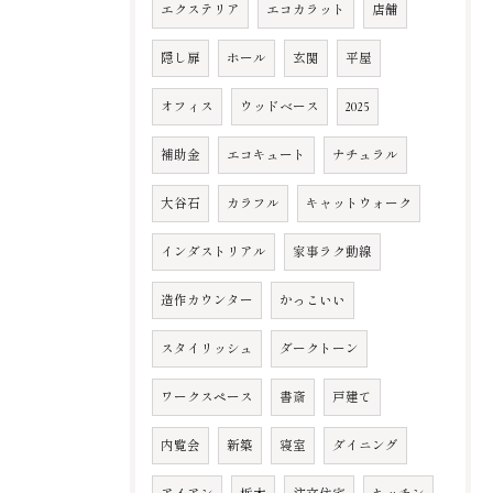
エクステリア
エコカラット
店舗
隠し扉
ホール
玄関
平屋
オフィス
ウッドベース
2025
補助金
エコキュート
ナチュラル
大谷石
カラフル
キャットウォーク
インダストリアル
家事ラク動線
造作カウンター
かっこいい
スタイリッシュ
ダークトーン
ワークスペース
書斎
戸建て
内覧会
新築
寝室
ダイニング