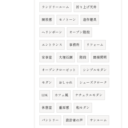
ランドリールーム
折り上げ天井
開放感
モノトーン
造作建具
ヘリンボーン
オープン階段
エントランス
事務所
リフォーム
家事室
大理石調
階段
間接照明
オープンクローゼット
シンプルモダン
モダン
おしゃれ
シューズクローク
LDK
カフェ風
ナチュラルモダン
休憩室
重厚感
和モダン
パントリー
設計者の声
サンルーム