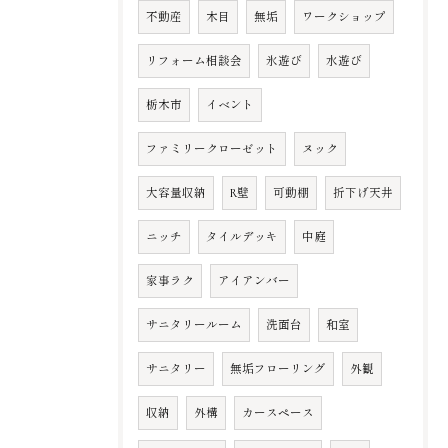
不動産
木目
無垢
ワークショップ
リフォーム相談会
氷遊び
水遊び
栃木市
イベント
ファミリークローゼット
ヌック
大容量収納
R壁
可動棚
折下げ天井
ニッチ
タイルデッキ
中庭
家事ラク
アイアンバー
サニタリールーム
洗面台
和室
サニタリー
無垢フローリング
外観
収納
外構
カースペース