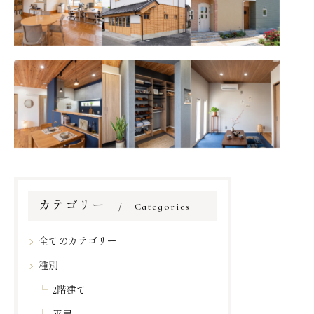
フィスの内装デ
ダンの事務所外
する店舗併用住
ザイン
観
宅
会話が弾む対面
アクセントクロ
LDKのテイスト
キッチン。配膳
スと飾りニッチ
と美しく調和す
もスムーズなカ
がお出迎え。木
る。ネイビー×
フェ風ダイニン
の温もりあふれ
木目で彩るモダ
グ
る玄関
ンな和室
カテゴリー
Categories
全てのカテゴリー
種別
2階建て