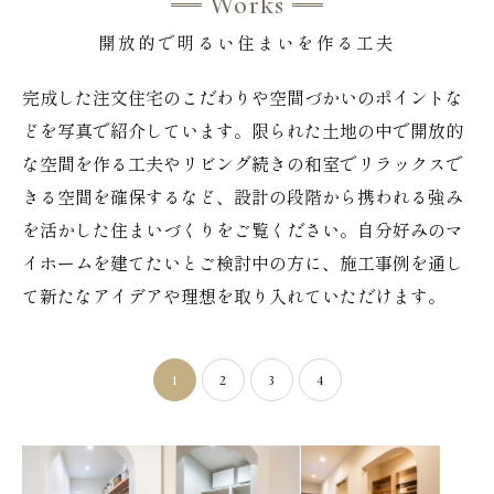
Works
開放的で明るい住まいを作る工夫
完成した注文住宅のこだわりや空間づかいのポイントな
どを写真で紹介しています。限られた土地の中で開放的
な空間を作る工夫やリビング続きの和室でリラックスで
きる空間を確保するなど、設計の段階から携われる強み
を活かした住まいづくりをご覧ください。自分好みのマ
イホームを建てたいとご検討中の方に、施工事例を通し
て新たなアイデアや理想を取り入れていただけます。
1
2
3
4
「畳まない収
週末のまとめ買
R垂れ壁がおし
納」で家事を劇
いもスッキリ収
ゃれなシューズ