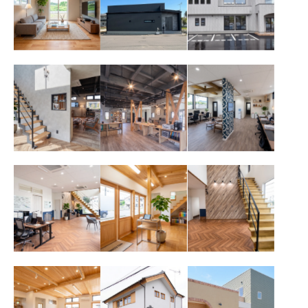
が彩る、上質な
ダンな家
がスタイリッシ
ナチュラルモダ
ュなモダン事務
ンリビング
所
インダストリア
スケルトン天井
開放感とデザイ
ル×木の温も
と木の筋交いが
ン性を両立した
り。自然光が美
おしゃれなイン
オフィス設計
しく差し込むス
ダストリアル調
タイリッシュな
の事務所内装
オフィス
デザイン性と働
大きなガラス引
ヘリンボーン床
きやすさを両立
き戸から自然光
とスケルトン階
したモダンな事
が注ぐ、木の温
段がおしゃれな
務所
もりあふれる事
事務所のエント
務所エントラン
ランス
ス
無垢材の温もり
無垢材と白壁が
南欧風ナチュラ
に包まれる、オ
美しい、和風モ
ルモダンが調和