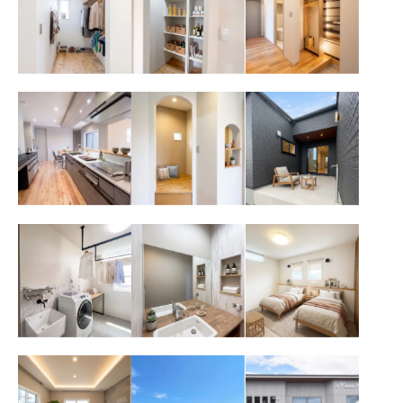
的時短！家族の
まる大容量パン
クローク
衣類がまるごと
トリー
収まるファミリ
ークローゼット
下がり天井が空
R垂れ壁が可愛
外からの視線を
間を彩るグレー
い「小上がりヌ
気にせずくつろ
キッチン。家事
ック」。家族の
げる。リビング
ラクを叶える大
気配を感じなが
とシームレスに
人気の「横並び
らくつろげる、
繋がるタイルデ
ダイニング」
おこもり空間
ッキの中庭
「洗う・干す・
毎日の支度が楽
上質な睡眠を叶
畳む」が一部屋
しくなるホテル
える、ホテルラ
で完結！家事ラ
ライクな造作洗
イクな寝室空間
クを叶えるお洒
面台
落なランドリー
ルーム
間接照明とアク
黒い外壁が目を
ライトグレーの
セントウォール
惹くシンプルモ
外壁と黒サッシ