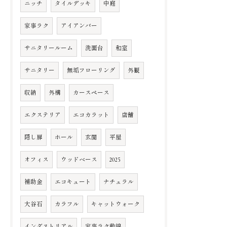
ニッチ
タイルデッキ
中庭
家事ラク
アイアンバー
サニタリールーム
洗面台
和室
サニタリー
無垢フローリング
外観
収納
外構
カースペース
エクステリア
エコカラット
店舗
隠し扉
ホール
玄関
平屋
オフィス
ウッドベース
2025
補助金
エコキュート
ナチュラル
大谷石
カラフル
キャットウォーク
インダストリアル
家事ラク動線