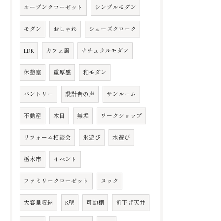
オープンクローゼット
シンプルモダン
モダン
おしゃれ
シューズクローク
LDK
カフェ風
ナチュラルモダン
休憩室
重厚感
和モダン
パントリー
設計者の声
サンルーム
不動産
木目
無垢
ワークショップ
リフォーム相談会
氷遊び
水遊び
栃木市
イベント
ファミリークローゼット
ヌック
大容量収納
R壁
可動棚
折下げ天井