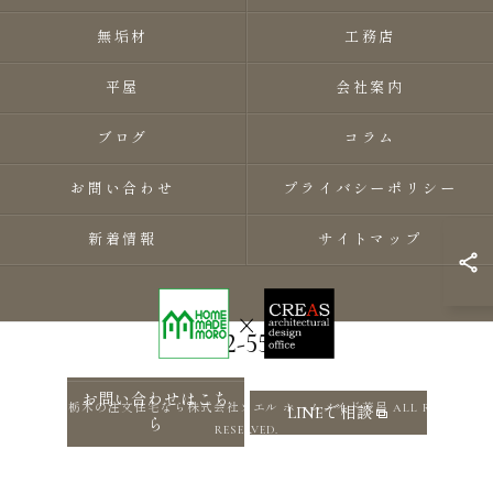
無垢材
工務店
平屋
会社案内
ブログ
コラム
お問い合わせ
プライバシーポリシー
新着情報
サイトマップ
0282-55-8118
お問い合わせはこち
© 2026 栃木の注文住宅なら株式会社ソエル ホームメイド茂呂 ALL RIGHTS
LINEで相談
ら
RESERVED.