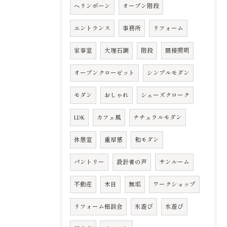
ヘリンボーン
オープン階段
エントランス
事務所
リフォーム
家事室
大理石調
階段
間接照明
オープンクローゼット
シンプルモダン
モダン
おしゃれ
シューズクローク
LDK
カフェ風
ナチュラルモダン
休憩室
重厚感
和モダン
パントリー
設計者の声
サンルーム
不動産
木目
無垢
ワークショップ
リフォーム相談会
氷遊び
水遊び