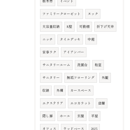
栃木市
イベント
ファミリークローゼット
ヌック
大容量収納
R壁
可動棚
折下げ天井
ニッチ
タイルデッキ
中庭
家事ラク
アイアンバー
サニタリールーム
洗面台
和室
サニタリー
無垢フローリング
外観
収納
外構
カースペース
エクステリア
エコカラット
店舗
隠し扉
ホール
玄関
平屋
オフィス
ウッドベース
2025