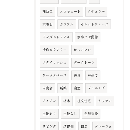
補助金
エコキュート
ナチュラル
大谷石
カラフル
キャットウォーク
インダストリアル
家事ラク動線
造作カウンター
かっこいい
スタイリッシュ
ダークトーン
ワークスペース
書斎
戸建て
内覧会
新築
寝室
ダイニング
アイアン
栃木
注文住宅
キッチン
土地あり
土地なし
全熱交換
リビング
造作棚
白黒
グレージュ