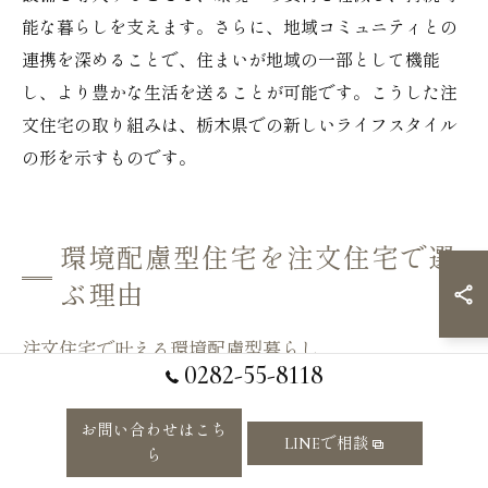
能な暮らしを支えます。さらに、地域コミュニティとの
連携を深めることで、住まいが地域の一部として機能
し、より豊かな生活を送ることが可能です。こうした注
文住宅の取り組みは、栃木県での新しいライフスタイル
の形を示すものです。
環境配慮型住宅を注文住宅で選
ぶ理由
注文住宅で叶える環境配慮型暮らし
0282-55-8118
環境に優しい暮らしを実現するためには、注文住宅が大
きな役割を果たします。ポイントとして、地域の自然環
お問い合わせはこち
LINEで相談
境を最大限に活用する設計が挙げられます。例えば、栃
ら