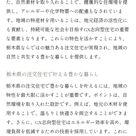
た、自然素材を取り入れることで、健康的な住環境を提
未来を見据えた注文住宅の選び方
供し、アレルギーや化学物質への配慮もなされていま
栃木県での注文住宅による新しい生活
す。地域の特産材を用いることは、地元経済の活性化に
注文住宅で創る栃木県の新しいライフスタ
も貢献し、持続可能な社会を目指すGX志向型住宅の重要
イル
な要素となります。これらの特色を活かすことにより、
栃木県の注文住宅が提案する未来の暮らし
栃木県ならではの魅力ある注文住宅が実現され、地域の
注文住宅で栃木の豊かな自然を生活に取り
自然と共生する豊かな暮らしを提供します。
入れる
栃木県の注文住宅で叶える豊かな暮らし
新しい生活を叶える栃木県の注文住宅の魅
力
栃木県の注文住宅で豊かな暮らしを叶えるには、地域の
注文住宅で実現する栃木県の理想の暮らし
特性を最大限に活かすことが重要です。ポイントは、自
然環境を取り入れた設計です。例えば、地元の木材を使
栃木県で注文住宅を選ぶ理由とその可能性
用することで、温もりと快適さを両立することができま
す。さらに、GX志向型住宅はエネルギー効率を高め、環
境負荷を低減するための技術を採用しています。これに