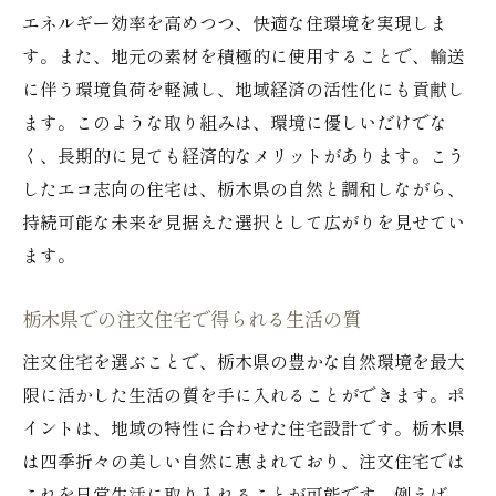
GX志向型注文住宅がもたらす環境貢献
エネルギー効率を高めつつ、快適な住環境を実現しま
栃木で実現するGX志向型注文住宅の魅力
す。また、地元の素材を積極的に使用することで、輸送
注文住宅とGX志向型デザインの組み合わせ
に伴う環境負荷を軽減し、地域経済の活性化にも貢献し
GX志向型注文住宅が叶える未来志向の暮ら
ます。このような取り組みは、環境に優しいだけでな
し
く、長期的に見ても経済的なメリットがあります。こう
したエコ志向の住宅は、栃木県の自然と調和しながら、
自然と調和する栃木県の注文住宅
持続可能な未来を見据えた選択として広がりを見せてい
注文住宅で実現する自然との調和
ます。
栃木県で自然と共生する注文住宅の魅力
自然を活かした注文住宅の設計事例
栃木県での注文住宅で得られる生活の質
注文住宅で栃木県の自然を楽しむ方法
注文住宅を選ぶことで、栃木県の豊かな自然環境を最大
自然と調和する注文住宅のデザイン
限に活かした生活の質を手に入れることができます。ポ
注文住宅で叶える栃木の自然豊かな暮らし
イントは、地域の特性に合わせた住宅設計です。栃木県
環境配慮型住宅を注文住宅で選ぶ理由
は四季折々の美しい自然に恵まれており、注文住宅では
注文住宅で叶える環境配慮型暮らし