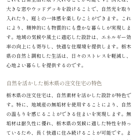
これを日常生活に取り入れることが可能です。例えば、
大きな窓やウッドデッキを設けることで、自然光を取り
環境配慮型注文住宅の選び方とポイント
入れたり、庭との一体感を楽しむことができます。これ
注文住宅で実現する持続可能な生活
により、精神的にも物質的にも豊かな暮らしが実現しま
環境配慮型注文住宅の特徴と利点
す。地域の気候や風土に適応した設計は、エネルギー効
注文住宅で栃木県の未来を守る
率の向上にも寄与し、快適な住環境を提供します。栃木
注文住宅で始める環境に優しい暮らし
県の自然と調和した生活は、日々のストレスを軽減し、
持続可能な暮らしを支える注文住宅
心地よい暮らしを提供するのです。
注文住宅で支える持続可能な生活基盤
自然を活かした栃木県の注文住宅の特色
サステナブルな注文住宅の設計ポイント
注文住宅が提供する持続可能なライフスタ
栃木県の注文住宅は、自然素材を活かした設計が特色で
イル
す。特に、地域産の無垢材を使用することにより、自然
の温もりを感じることができる住まいを実現します。無
持続可能な暮らしを実現する注文住宅の魅
垢材は耐久性に優れ、栃木県の気候に適した特性を持っ
力
ているため、長く快適に住み続けることが可能です。ま
環境と共生する注文住宅の提案