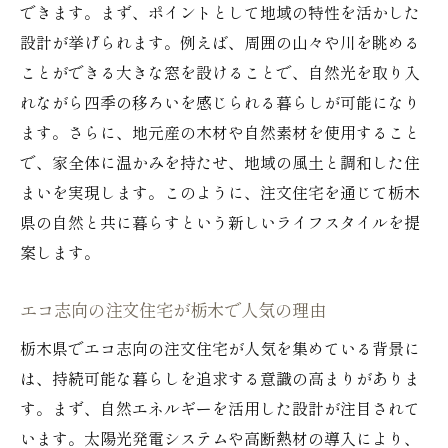
できます。まず、ポイントとして地域の特性を活かした
GX志向型注文住宅がもたらすエコライフ
設計が挙げられます。例えば、周囲の山々や川を眺める
持続可能な未来を創るGX志向型注文住宅
ことができる大きな窓を設けることで、自然光を取り入
注文住宅で実現する栃木県のエコライフ
れながら四季の移ろいを感じられる暮らしが可能になり
エコな注文住宅で栃木県の自然を守る
ます。さらに、地元産の木材や自然素材を使用すること
栃木の注文住宅でエネルギー効率を高める
で、家全体に温かみを持たせ、地域の風土と調和した住
注文住宅で栃木県のエコライフを叶える
まいを実現します。このように、注文住宅を通じて栃木
自然素材を活かした栃木県の注文住宅
県の自然と共に暮らすという新しいライフスタイルを提
案します。
環境配慮型注文住宅で栃木の未来を支える
栃木県の注文住宅が提案する持続可能な暮
エコ志向の注文住宅が栃木で人気の理由
らし
栃木県でエコ志向の注文住宅が人気を集めている背景に
栃木県のGX志向型注文住宅の特徴
は、持続可能な暮らしを追求する意識の高まりがありま
栃木県で進化するGX志向型注文住宅
す。まず、自然エネルギーを活用した設計が注目されて
注文住宅によるGX志向型生活の提案
います。太陽光発電システムや高断熱材の導入により、