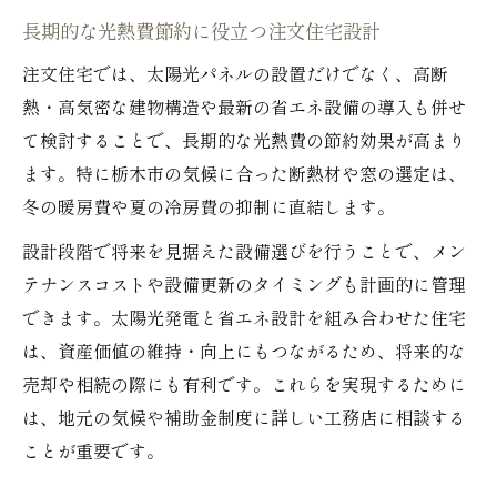
サステナブルな注文住宅へ導く太陽光パネル選
長期的な光熱費節約に役立つ注文住宅設計
びのコツ
注文住宅では、太陽光パネルの設置だけでなく、高断
注文住宅で選ぶ太陽光パネルの基礎知識
熱・高気密な建物構造や最新の省エネ設備の導入も併せ
サステナブルな暮らしを叶える注文住宅設
て検討することで、長期的な光熱費の節約効果が高まり
計
ます。特に栃木市の気候に合った断熱材や窓の選定は、
太陽光パネル選定時の注文住宅の注意点
冬の暖房費や夏の冷房費の抑制に直結します。
注文住宅の性能を引き出す太陽光パネル活
設計段階で将来を見据えた設備選びを行うことで、メン
用法
テナンスコストや設備更新のタイミングも計画的に管理
持続可能な注文住宅を実現する選び方の工
できます。太陽光発電と省エネ設計を組み合わせた住宅
夫
は、資産価値の維持・向上にもつながるため、将来的な
売却や相続の際にも有利です。これらを実現するために
は、地元の気候や補助金制度に詳しい工務店に相談する
ことが重要です。