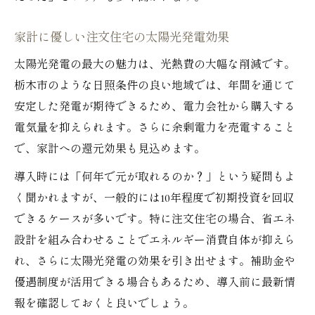
太陽光発電が家計に与える長期メリット
家計に優しい注文住宅の太陽光発電効果
注文住宅と太陽光パネルで築く経済的安心
太陽光発電の最大の魅力は、光熱費の大幅な削減です。
将来を見据えた注文住宅の省エネ設計ポイ
栃木市のような日照条件の良い地域では、年間を通じて
ント
安定した発電が期待できるため、電力会社から購入する
太陽光パネル導入で感じる家計負担の軽減
電気量を抑えられます。さらに余剰電力を売電すること
補助金も活用した注文住宅の太陽光パネル最新
で、家計への還元効果も見込めます。
事情
導入時には「何年で元が取れるのか？」という疑問もよ
注文住宅と補助金で太陽光パネル導入をお
く聞かれますが、一般的には10年程度で初期投資を回収
得に
できるケースが多いです。特に注文住宅の場合、省エネ
太陽光パネル設置と注文住宅の補助金制度
設計を組み合わせることでエネルギー消費自体が抑えら
活用法
れ、さらに太陽光発電の効果を引き出せます。補助金や
注文住宅の太陽光パネル補助金最新動向を
優遇制度が活用できる場合もあるため、導入前に最新情
解説
報を確認しておくと良いでしょう。