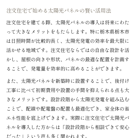
とは
注文住宅で始める太陽光パネルの賢い活用法
注文住宅で実現する省エネ生活と太陽光発電の
注文住宅を建てる際、太陽光パネルの導入は将来にわた
魅力
って大きなメリットをもたらします。特に栃木県栃木市
注文住宅の省エネ性と太陽光発電の相乗効
は日照時間が比較的長く、太陽光発電の効率を最大限に
果
活かせる地域です。注文住宅ならではの自由な設計を活
太陽光パネル付き注文住宅がもたらす快適
かし、屋根の向きや形状、パネルの最適な配置を計画す
性
ることで、発電量を効率的に高めることができます。
注文住宅で叶える持続可能な省エネライフ
また、太陽光パネルを新築時に設置することで、後付け
太陽光発電導入で変わる注文住宅の暮らし
工事に比べて初期費用や設置の手間を抑えられる点も大
方
きなメリットです。設計段階から太陽光発電を組み込む
注文住宅の設計段階で考える省エネの工夫
ことで、配線や配電盤の配置も最適化でき、家全体の省
長期的な家計負担を減らす住まいづくりとは
エネ性能を底上げできます。実際に注文住宅で太陽光パ
注文住宅で家計負担を抑える太陽光パネル
ネルを導入した方からは「設計段階から相談できて安心
導入術
だった」という声も多く聞かれます。