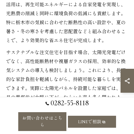
活用は、再生可能エネルギーによる自家発電を実現し、
光熱費の削減と同時に環境負荷の低減にも貢献します。
特に栃木市の気候に合わせた断熱性の高い設計や、夏の
暑さ・冬の寒さを考慮した窓配置などと組み合わせるこ
とで、より効果的な省エネ住宅が完成します。
サステナブルな注文住宅を目指す場合、太陽光発電だけ
でなく、高性能断熱材や複層ガラスの採用、効率的な換
気システムの導入も検討しましょう。これにより、長期
的な家計負担を軽減しながら、持続可能な暮らしを実現
できます。実際に太陽光パネルを設置した家庭では、毎
月の電気代が大幅に下がったという声も多く聞かれま
0282-55-8118
す。
お問い合わせはこち
LINEで相談
太陽光パネル選定時の注文住宅の注意点
ら