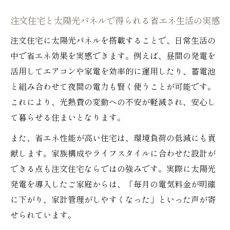
補助金を賢く使う注文住宅の太陽光パネル
選び
注文住宅と太陽光パネルで得られる省エネ生活の実感
注文住宅購入時に知っておきたい補助金情
注文住宅に太陽光パネルを搭載することで、日常生活の
報
中で省エネ効果を実感できます。例えば、昼間の発電を
太陽光発電が注文住宅に与える投資効果を考察
活用してエアコンや家電を効率的に運用したり、蓄電池
注文住宅における太陽光発電の投資対効果
と組み合わせて夜間の電力も賢く使うことが可能です。
とは
これにより、光熱費の変動への不安が軽減され、安心し
太陽光パネル搭載注文住宅の回収期間目安
て暮らせる住まいとなります。
注文住宅での太陽光発電投資のメリット検
また、省エネ性能が高い住宅は、環境負荷の低減にも貢
証
献します。家族構成やライフスタイルに合わせた設計が
太陽光発電の家計的リターンを注文住宅で
できる点も注文住宅ならではの強みです。実際に太陽光
実感
発電を導入したご家庭からは、「毎月の電気料金が明確
に下がり、家計管理がしやすくなった」といった声が寄
注文住宅の資産価値と太陽光パネルの関係
せられています。
性