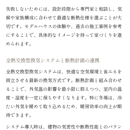
注文住宅で選ぶべき換気システムの特徴
失敗しないためには、設計段階から専門家と相談し、気
全熱交換型換気がもたらす健康な空気環境
候や家族構成に合わせて最適な断熱仕様を選ぶことが大
高断熱注文住宅で実感できる空気の質向上
切です。モデルハウスの体験や、過去の施工事例を参考
快適な暮らしに役立つ換気の最新技術
にすることで、具体的なイメージを持って家づくりを進
注文住宅で空気環境を守るための基準
められます。
家族の健康を守る全熱交換型の魅力解説
全熱交換型換気システムと断熱計画の連携
注文住宅で叶える全熱交換型換気のメリッ
全熱交換型換気システムは、快適な空気環境と省エネを
ト
両立させる最新の換気方式です。断熱計画と組み合わせ
家族の健康を支える空気環境づくりの工夫
ることで、外気温の影響を最小限に抑えつつ、室内の温
高断熱と全熱交換型換気の健康効果を解説
度・湿度を一定に保ちやすくなります。特に冬場は、冷
注文住宅で実現する花粉やウイルス対策
たい外気を暖めて取り込めるため、暖房効率の向上が期
冬の乾燥や結露を防ぐ住まいの秘訣
待できます。
省エネ注文住宅に不可欠な換気システムの秘密
システム導入時は、建物の気密性や断熱性能とのバラン