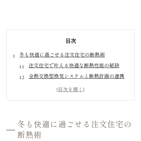
目次
冬も快適に過ごせる注文住宅の断熱術
注文住宅で叶える快適な断熱性能の秘訣
全熱交換型換気システムと断熱計画の連携
注文住宅に適した高断熱材の選び方ポイン
ト
外気の影響を抑える注文住宅の設計術
栃木市の注文住宅で冬を暖かく過ごす工夫
冬も快適に過ごせる注文住宅の
全熱交換型換気システムが叶える理想の住まい
断熱術
注文住宅に最適な全熱交換型換気の導入効