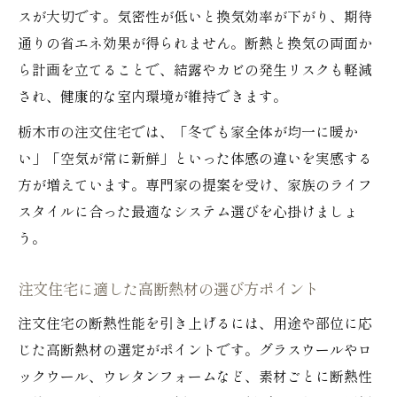
注文住宅と省エネを叶える換気システム選
スが大切です。気密性が低いと換気効率が下がり、期待
び
通りの省エネ効果が得られません。断熱と換気の両面か
全熱交換型換気と省エネ性能の関係性とは
ら計画を立てることで、結露やカビの発生リスクも軽減
光熱費削減に貢献する注文住宅の換気術
され、健康的な室内環境が維持できます。
高断熱注文住宅で無理なく省エネを実現
栃木市の注文住宅では、「冬でも家全体が均一に暖か
注文住宅で注目の省エネ換気システムとは
い」「空気が常に新鮮」といった体感の違いを実感する
方が増えています。専門家の提案を受け、家族のライフ
スタイルに合った最適なシステム選びを心掛けましょ
う。
注文住宅に適した高断熱材の選び方ポイント
注文住宅の断熱性能を引き上げるには、用途や部位に応
じた高断熱材の選定がポイントです。グラスウールやロ
ックウール、ウレタンフォームなど、素材ごとに断熱性