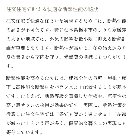
果
注文住宅で叶える快適な断熱性能の秘訣
快適な住まいを支える換気システムの仕組
注文住宅で快適な住まいを実現するためには、断熱性能
み
の高さが不可欠です。特に栃木県栃木市のような寒暖差
冬でも暖かい注文住宅の空気環境を実現
の大きい地域では、外気の影響を最小限に抑える断熱計
全熱交換型換気と断熱性能の相乗効果とは
画が重要となります。断熱性が高いと、冬の冷え込みや
夏の暑さから室内を守り、光熱費の削減にもつながりま
高性能な注文住宅に求められる換気基準
す。
注文住宅で冬の寒さを抑えるコツとは
注文住宅で寒さを防ぐ断熱仕様の選び方
断熱性能を高めるためには、建物全体の外壁・屋根・床
下に高性能な断熱材をバランスよく配置することが基本
全熱交換型換気と連携した暖房効率の工夫
です。たとえば、断熱等級を意識した仕様や、気密性の
室温を一定に保つ注文住宅の設計ポイント
高い窓サッシの採用が効果的です。実際に、断熱対策を
注文住宅の高断熱で結露やカビも予防
徹底した注文住宅では「冬でも暖かく過ごせる」「結露
冬の冷え込みに強い住まいづくりの秘訣
が減った」という声が多く、健康的な暮らしの実現にも
快適な空気環境を実現するための選択肢
寄与しています。