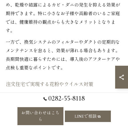
め、乾燥や結露によるカビ・ダニの発生を抑える効果が
期待できます。特に小さなお子様や高齢者のいるご家庭
では、健康維持の観点からも大きなメリットとなりま
す。
一方で、換気システムのフィルターやダクトの定期的な
メンテナンスを怠ると、効果が薄れる場合もあります。
長期間快適に暮らすためには、導入後のアフターケアや
点検も重要なポイントです。
注文住宅で実現する花粉やウイルス対策
栃木県栃木市では春先の花粉や冬場のウイルス対策が大
0282-55-8118
きな課題です。注文住宅ならではの全熱交換型換気シス
テム導入により、室内に侵入する花粉やウイルス、ホコ
お問い合わせはこち
LINEで相談
ら
リを高性能フィルターで大幅にカットできます。窓を開