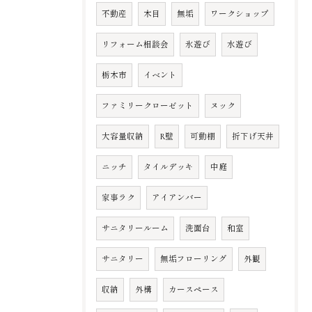
不動産
木目
無垢
ワークショップ
リフォーム相談会
氷遊び
水遊び
栃木市
イベント
ファミリークローゼット
ヌック
大容量収納
R壁
可動棚
折下げ天井
ニッチ
タイルデッキ
中庭
家事ラク
アイアンバー
サニタリールーム
洗面台
和室
サニタリー
無垢フローリング
外観
収納
外構
カースペース