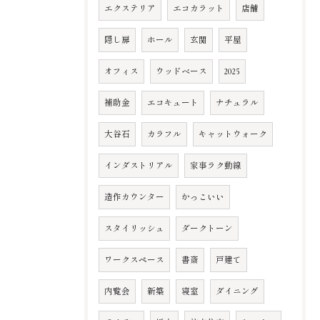
エクステリア
エコカラット
店舗
隠し扉
ホール
玄関
平屋
オフィス
ウッドベース
2025
補助金
エコキュート
ナチュラル
大谷石
カラフル
キャットウォーク
インダストリアル
家事ラク動線
造作カウンター
かっこいい
スタイリッシュ
ダークトーン
ワークスペース
書斎
戸建て
内覧会
新築
寝室
ダイニング