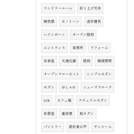
ランドリールーム
折り上げ天井
開放感
モノトーン
造作建具
ヘリンボーン
オープン階段
エントランス
事務所
リフォーム
家事室
大理石調
階段
間接照明
オープンクローゼット
シンプルモダン
モダン
おしゃれ
シューズクローク
LDK
カフェ風
ナチュラルモダン
休憩室
重厚感
和モダン
パントリー
設計者の声
サンルーム