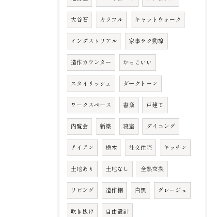
大谷石
カラフル
キャットウォーク
インダストリアル
家事ラク動線
造作カウンター
かっこいい
スタイリッシュ
ダークトーン
ワークスペース
書斎
戸建て
内覧会
新築
寝室
ダイニング
アイアン
栃木
注文住宅
キッチン
土地あり
土地なし
全熱交換
リビング
造作棚
白黒
グレージュ
吹き抜け
自由設計