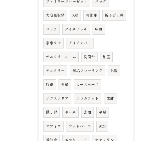
ファミリークローゼット
ヌック
大容量収納
R壁
可動棚
折下げ天井
ニッチ
タイルデッキ
中庭
家事ラク
アイアンバー
サニタリールーム
洗面台
和室
サニタリー
無垢フローリング
外観
収納
外構
カースペース
エクステリア
エコカラット
店舗
隠し扉
ホール
玄関
平屋
オフィス
ウッドベース
2025
補助金
エコキュート
ナチュラル