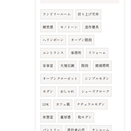
ランドリールーム
折り上げ天井
開放感
モノトーン
造作建具
ヘリンボーン
オープン階段
エントランス
事務所
リフォーム
家事室
大理石調
階段
間接照明
オープンクローゼット
シンプルモダン
モダン
おしゃれ
シューズクローク
LDK
カフェ風
ナチュラルモダン
休憩室
重厚感
和モダン
パントリー
設計者の声
サンルーム