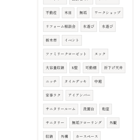
不動産
木目
無垢
ワークショップ
リフォーム相談会
氷遊び
水遊び
栃木市
イベント
ファミリークローゼット
ヌック
大容量収納
R壁
可動棚
折下げ天井
ニッチ
タイルデッキ
中庭
家事ラク
アイアンバー
サニタリールーム
洗面台
和室
サニタリー
無垢フローリング
外観
収納
外構
カースペース