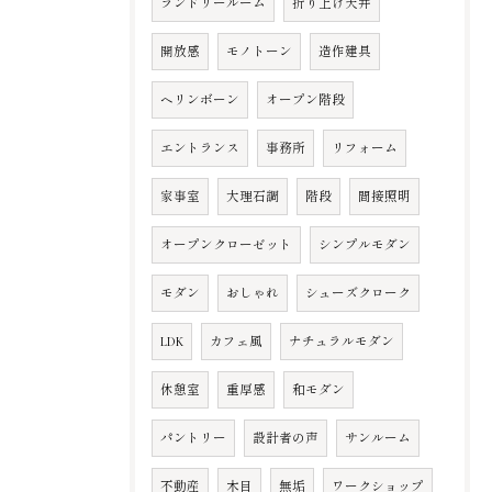
ランドリールーム
折り上げ天井
開放感
モノトーン
造作建具
ヘリンボーン
オープン階段
エントランス
事務所
リフォーム
家事室
大理石調
階段
間接照明
オープンクローゼット
シンプルモダン
モダン
おしゃれ
シューズクローク
LDK
カフェ風
ナチュラルモダン
休憩室
重厚感
和モダン
パントリー
設計者の声
サンルーム
不動産
木目
無垢
ワークショップ