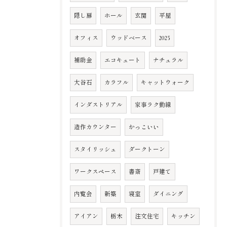
隠し扉
ホール
玄関
平屋
オフィス
ウッドベース
2025
補助金
エコキュート
ナチュラル
大谷石
カラフル
キャットウォーク
インダストリアル
家事ラク動線
造作カウンター
かっこいい
スタイリッシュ
ダークトーン
ワークスペース
書斎
戸建て
内覧会
新築
寝室
ダイニング
アイアン
栃木
注文住宅
キッチン