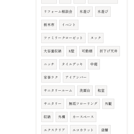
リフォーム相談会
氷遊び
水遊び
栃木市
イベント
ファミリークローゼット
ヌック
大容量収納
R壁
可動棚
折下げ天井
ニッチ
タイルデッキ
中庭
家事ラク
アイアンバー
サニタリールーム
洗面台
和室
サニタリー
無垢フローリング
外観
収納
外構
カースペース
エクステリア
エコカラット
店舗