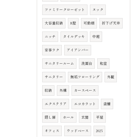
ファミリークローゼット
ヌック
大容量収納
R壁
可動棚
折下げ天井
ニッチ
タイルデッキ
中庭
家事ラク
アイアンバー
サニタリールーム
洗面台
和室
サニタリー
無垢フローリング
外観
収納
外構
カースペース
エクステリア
エコカラット
店舗
隠し扉
ホール
玄関
平屋
オフィス
ウッドベース
2025