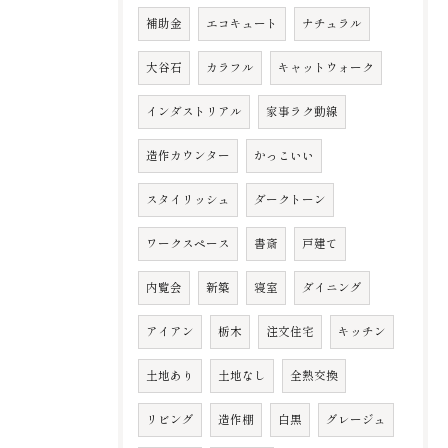
補助金
エコキュート
ナチュラル
大谷石
カラフル
キャットウォーク
インダストリアル
家事ラク動線
造作カウンター
かっこいい
スタイリッシュ
ダークトーン
ワークスペース
書斎
戸建て
内覧会
新築
寝室
ダイニング
アイアン
栃木
注文住宅
キッチン
土地あり
土地なし
全熱交換
リビング
造作棚
白黒
グレージュ