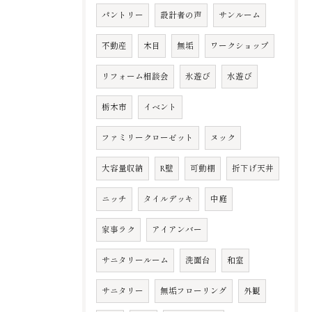
パントリー
設計者の声
サンルーム
不動産
木目
無垢
ワークショップ
リフォーム相談会
氷遊び
水遊び
栃木市
イベント
ファミリークローゼット
ヌック
大容量収納
R壁
可動棚
折下げ天井
ニッチ
タイルデッキ
中庭
家事ラク
アイアンバー
サニタリールーム
洗面台
和室
サニタリー
無垢フローリング
外観