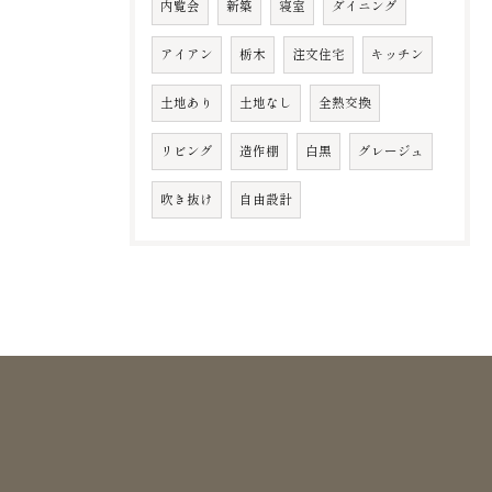
内覧会
新築
寝室
ダイニング
アイアン
栃木
注文住宅
キッチン
土地あり
土地なし
全熱交換
リビング
造作棚
白黒
グレージュ
吹き抜け
自由設計