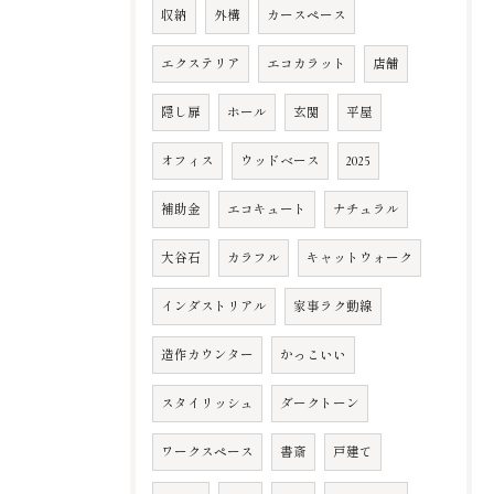
収納
外構
カースペース
エクステリア
エコカラット
店舗
隠し扉
ホール
玄関
平屋
オフィス
ウッドベース
2025
補助金
エコキュート
ナチュラル
大谷石
カラフル
キャットウォーク
インダストリアル
家事ラク動線
造作カウンター
かっこいい
スタイリッシュ
ダークトーン
ワークスペース
書斎
戸建て