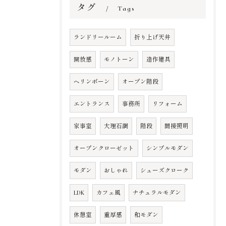
タグ
Tags
ランドリールーム
折り上げ天井
開放感
モノトーン
造作建具
ヘリンボーン
オープン階段
エントランス
事務所
リフォーム
家事室
大理石調
階段
間接照明
オープンクローゼット
シンプルモダン
モダン
おしゃれ
シューズクローク
LDK
カフェ風
ナチュラルモダン
休憩室
重厚感
和モダン