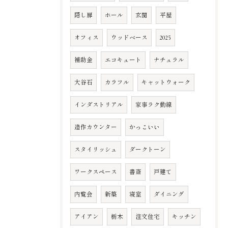
隠し扉
ホール
玄関
平屋
オフィス
ウッドベース
2025
補助金
エコキュート
ナチュラル
大谷石
カラフル
キャットウォーク
インダストリアル
家事ラク動線
造作カウンター
かっこいい
スタイリッシュ
ダークトーン
ワークスペース
書斎
戸建て
内覧会
新築
寝室
ダイニング
アイアン
栃木
注文住宅
キッチン