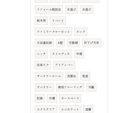
リフォーム相談会
氷遊び
水遊び
栃木市
イベント
ファミリークローゼット
ヌック
大容量収納
R壁
可動棚
折下げ天井
ニッチ
タイルデッキ
中庭
家事ラク
アイアンバー
サニタリールーム
洗面台
和室
サニタリー
無垢フローリング
外観
収納
外構
カースペース
エクステリア
エコカラット
店舗