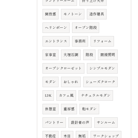
ランドリールーム
折り上げ天井
開放感
モノトーン
造作建具
ヘリンボーン
オープン階段
エントランス
事務所
リフォーム
家事室
大理石調
階段
間接照明
オープンクローゼット
シンプルモダン
モダン
おしゃれ
シューズクローク
LDK
カフェ風
ナチュラルモダン
休憩室
重厚感
和モダン
パントリー
設計者の声
サンルーム
不動産
木目
無垢
ワークショップ