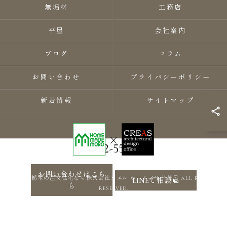
無垢材
工務店
平屋
会社案内
ブログ
コラム
お問い合わせ
プライバシーポリシー
新着情報
サイトマップ
0282-55-8118
お問い合わせはこち
© 2026 栃木の注文住宅なら株式会社ソエル ホームメイド茂呂 ALL RIGHTS
LINEで相談
ら
RESERVED.