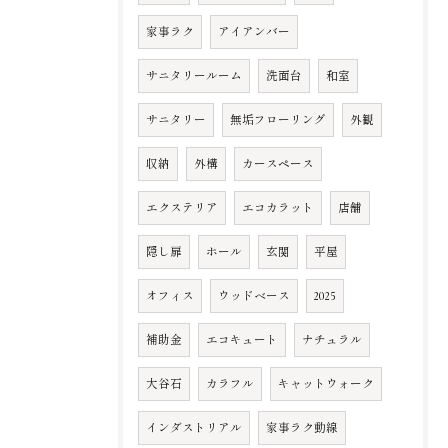
家事ラク
アイアンバー
サニタリールーム
洗面台
和室
サニタリー
無垢フローリング
外観
収納
外構
カースペース
エクステリア
エコカラット
店舗
隠し扉
ホール
玄関
平屋
オフィス
ウッドベース
2025
補助金
エコキュート
ナチュラル
大谷石
カラフル
キャットウォーク
インダストリアル
家事ラク動線