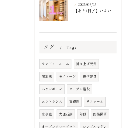
2026/06/26
【あと1日！】いよいよ明日！
タグ
Tags
ランドリールーム
折り上げ天井
開放感
モノトーン
造作建具
ヘリンボーン
オープン階段
エントランス
事務所
リフォーム
家事室
大理石調
階段
間接照明
オープンクローゼット
シンプルモダン