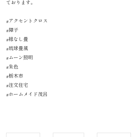
ております。
#アクセントクロス
#障子
#縁なし畳
#琉球畳風
#ムーン照明
#朱色
#栃木市
#注文住宅
#ホームメイド茂呂