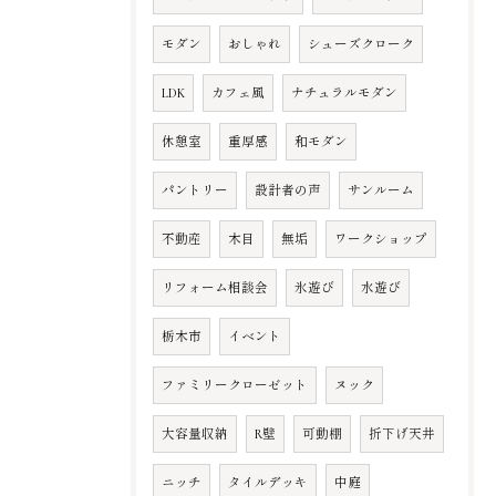
モダン
おしゃれ
シューズクローク
LDK
カフェ風
ナチュラルモダン
休憩室
重厚感
和モダン
パントリー
設計者の声
サンルーム
不動産
木目
無垢
ワークショップ
リフォーム相談会
氷遊び
水遊び
栃木市
イベント
ファミリークローゼット
ヌック
大容量収納
R壁
可動棚
折下げ天井
ニッチ
タイルデッキ
中庭