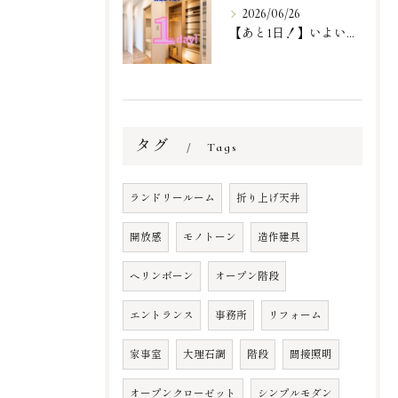
2026/06/26
【あと1日！】いよいよ明日！
タグ
Tags
ランドリールーム
折り上げ天井
開放感
モノトーン
造作建具
ヘリンボーン
オープン階段
エントランス
事務所
リフォーム
家事室
大理石調
階段
間接照明
オープンクローゼット
シンプルモダン