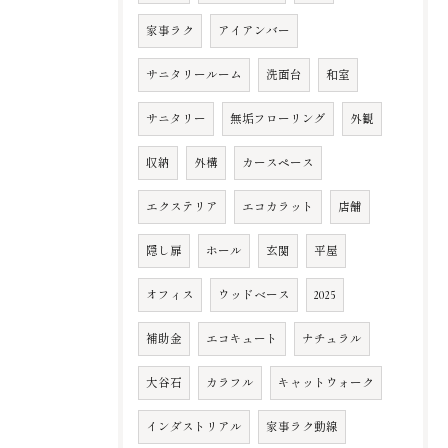
家事ラク
アイアンバー
サニタリールーム
洗面台
和室
サニタリー
無垢フローリング
外観
収納
外構
カースペース
エクステリア
エコカラット
店舗
隠し扉
ホール
玄関
平屋
オフィス
ウッドベース
2025
補助金
エコキュート
ナチュラル
大谷石
カラフル
キャットウォーク
インダストリアル
家事ラク動線