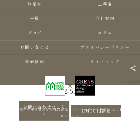
無垢材
工務店
平屋
会社案内
ブログ
コラム
お問い合わせ
プライバシーポリシー
新着情報
サイトマップ
0282-55-8118
お問い合わせはこち
© 2026 栃木の注文住宅なら株式会社ソエル ホームメイド茂呂 ALL RIGHTS
LINEで相談
ら
RESERVED.