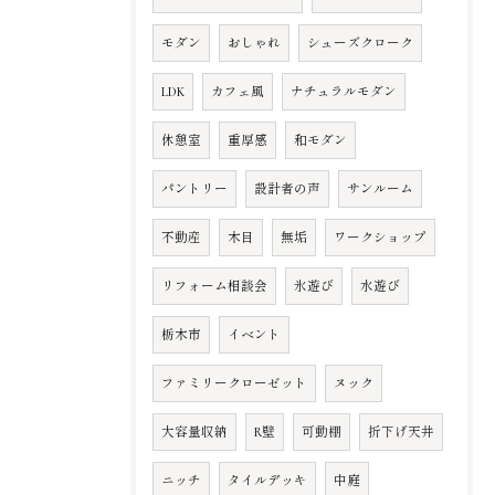
モダン
おしゃれ
シューズクローク
LDK
カフェ風
ナチュラルモダン
休憩室
重厚感
和モダン
パントリー
設計者の声
サンルーム
不動産
木目
無垢
ワークショップ
リフォーム相談会
氷遊び
水遊び
栃木市
イベント
ファミリークローゼット
ヌック
大容量収納
R壁
可動棚
折下げ天井
ニッチ
タイルデッキ
中庭