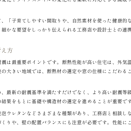
の変化やライフスタイルの変化にも柔軟に対応できる間取
信頼できる工務店と建てる注文住宅の秘訣
注文住宅なら実現できる高品質な暮らしの魅力
て、「子育てしやすい間取りや、自然素材を使った健康的
注文住宅で叶える高品質な素材へのこだわり
、細かな要望をしっかり伝えられる工務店や設計士との連
高性能注文住宅が生み出す健康的な生活環境
注文住宅の自由度が広げる暮らしの可能性
考え方
家族の安全を守る注文住宅の高性能設計
耐震は最重要ポイントです。断熱性能が高い住宅は、外気
高機能な設備で快適性を追求する注文住宅
差の大きい地域では、断熱材の選定や窓の仕様にこだわる
予算を守りつつ注文住宅の性能を最大化する方法
注文住宅でコストと高性能を両立させる工夫
め、最新の耐震基準を満たすだけでなく、より高い耐震等
予算内で叶える注文住宅の高性能仕様とは
の結果をもとに基礎や構造材の選定を進めることが重要で
高性能注文住宅の費用対効果を見極めるコツ
発泡ウレタンなどさまざまな種類があり、工務店と相談し
注文住宅の標準仕様とオプションの選び方
づくりや、壁の配置バランスにも注意が必要です。性能に
無駄を省いた注文住宅で賢く高性能を実現