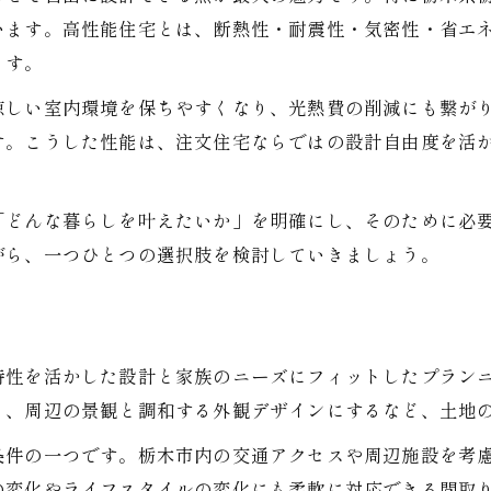
注文住宅の自由設計で叶える理想の間取り
います。高性能住宅とは、断熱性・耐震性・気密性・省エ
高性能注文住宅がもたらす暮らしの質の向上
ます。
断熱や耐震重視の注文住宅選びはどう進めるべきか
涼しい室内環境を保ちやすくなり、光熱費の削減にも繋が
注文住宅で断熱性能を高めるための素材選び
す。こうした性能は、注文住宅ならではの設計自由度を活
耐震性を強化する注文住宅の設計ポイント
高性能注文住宅で叶える安心の耐久性とは
「どんな暮らしを叶えたいか」を明確にし、そのために必
断熱・耐震性を両立させる注文住宅の工夫
がら、一つひとつの選択肢を検討していきましょう。
注文住宅の性能比較で注意すべきチェック項目
栃木市で高性能な注文住宅を建てるコツ
注文住宅の打ち合わせで妥協しないポイント
特性を活かした設計と家族のニーズにフィットしたプラン
栃木市の土地選びと高性能住宅の相性とは
る、周辺の景観と調和する外観デザインにするなど、土地
注文住宅の高性能化で長期的なコストを抑える
条件の一つです。栃木市内の交通アクセスや周辺施設を考
季節を問わず快適な注文住宅づくりの工夫