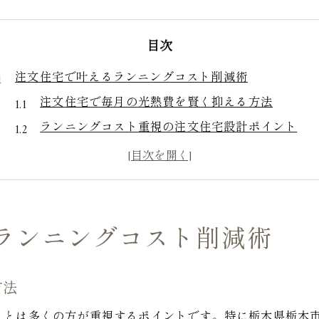
目次
注文住宅で叶えるランニングコスト削減術
注文住宅で毎月の光熱費を賢く抑える方法
ランニングコスト重視の注文住宅設計ポイント
注文住宅が実現するメンテナンス費用の最適化
ローコスト住宅と注文住宅の費用比較を解説
注文住宅で資産価値を維持するコスト管理の工夫
省エネ設計が支える注文住宅の安心生活
ランニングコスト削減術
注文住宅の省エネ設計が光熱費に与える効果
高断熱・高気密で実現する注文住宅の快適さ
方法
省エネ設備導入で注文住宅のコスト削減を実現
ことは多くの方が重視するポイントです。特に栃木県栃木