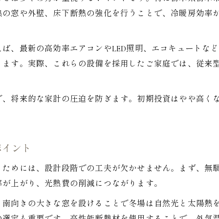
注文住宅で叶えるエコな暮らしの始め方
熱の窓や外壁、床下断熱の強化を行うことで、冷暖房効率
注文住宅で考えるべき省エネ性能の選び方
光熱費を抑える注文住宅の間取りの工夫
ば、最新の高効率エアコンやLED照明、エコキュートな
注文住宅で光熱費を減らす間取りの秘訣
ります。実際、これらの設備を採用したご家庭では、従来
南向きリビングが叶える注文住宅の省エネ効果
注文住宅の平屋設計がもたらす省エネと快適性
で、将来的な家計の圧迫を防ぎます。初期投資はやや高く
自然採光を活かした注文住宅の間取りアイデア
注文住宅で通風を意識した間取りの考え方
ランニングコストを考えるなら注文住宅が有利
ポイント
注文住宅が叶える長期的なコスト削減メリット
るためには、設計段階での工夫が欠かせません。まず、無
ランニングコスト視点での注文住宅選びのポイン
率が上がり、光熱費の削減につながります。
ローコスト住宅と注文住宅の長期費用比較
。南向きの大きな窓を設けることで冬場は自然光と太陽熱
注文住宅の資産価値とコストパフォーマンス