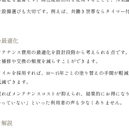
の選定も重要です。高性能断熱材を使用することで、外気
注文住宅ならではの維持費削減テクニック
た設備選びも大切です。例えば、共働き世帯ならタイマー
快適な暮らしとコスト削減を両立するヒント
注文住宅で快適さと節約を両立する間取り例
注文住宅で実践できる省エネ生活の工夫
の最適化
注文住宅の設備選びがコスト削減に直結する理由
ンテナンス費用の最適化を設計段階から考えられる点です
家族構成に合わせた注文住宅のコスト対策
な補修や交換の頻度を減らすことができます。
注文住宅で叶える快適と省エネのバランス
イルを採用すれば、10～15年ごとの塗り替えの手間が軽
栃木市で賢く家を建てるためのポイント集
低減できます。
注文住宅で押さえたい栃木市の建築ポイント
見ればメンテナンスコストが抑えられ、結果的にお得にな
栃木市で注文住宅の土地選びとコスト管理
かっていない」といった利用者の声も少なくありません。
地元工務店と注文住宅のコストパフォーマンス
栃木市で活用できる注文住宅の補助制度紹介
を解説
注文住宅で栃木市の気候に合った省エネ設計