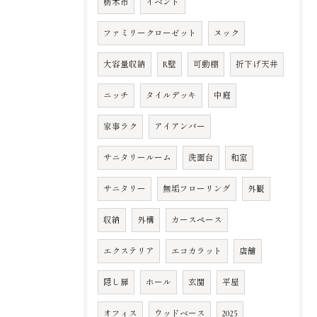
栃木市
イベント
ファミリークローゼット
ヌック
大容量収納
R壁
可動棚
折下げ天井
ニッチ
タイルデッキ
中庭
家事ラク
アイアンバー
サニタリールーム
洗面台
和室
サニタリー
無垢フローリング
外観
収納
外構
カースペース
エクステリア
エコカラット
店舗
隠し扉
ホール
玄関
平屋
オフィス
ウッドベース
2025