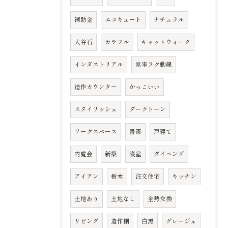
補助金
エコキュート
ナチュラル
大谷石
カラフル
キャットウォーク
インダストリアル
家事ラク動線
造作カウンター
かっこいい
スタイリッシュ
ダークトーン
ワークスペース
書斎
戸建て
内覧会
新築
寝室
ダイニング
アイアン
栃木
注文住宅
キッチン
土地あり
土地なし
全熱交換
リビング
造作棚
白黒
グレージュ