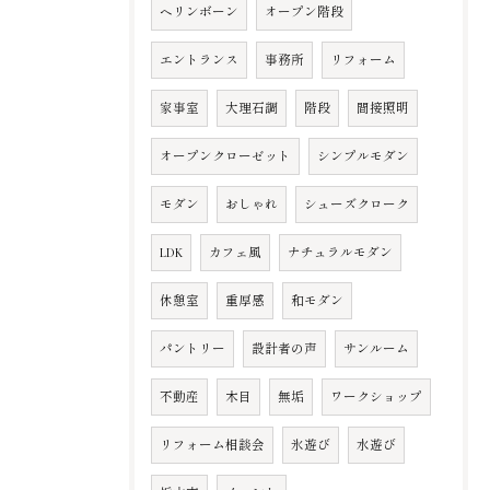
ヘリンボーン
オープン階段
エントランス
事務所
リフォーム
家事室
大理石調
階段
間接照明
オープンクローゼット
シンプルモダン
モダン
おしゃれ
シューズクローク
LDK
カフェ風
ナチュラルモダン
休憩室
重厚感
和モダン
パントリー
設計者の声
サンルーム
不動産
木目
無垢
ワークショップ
リフォーム相談会
氷遊び
水遊び