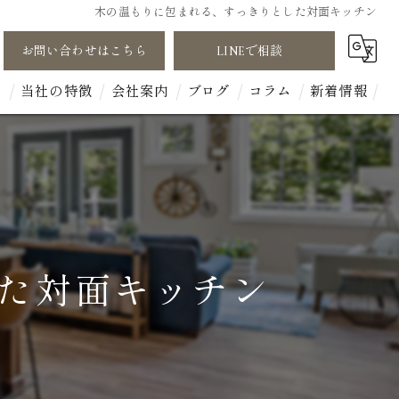
木の温もりに包まれる、すっきりとした対面キッチン
お問い合わせはこちら
LINEで相談
声
当社の特徴
会社案内
ブログ
コラム
新着情報
断熱性能
木
無垢材
た対面キッチン
工務店
平屋